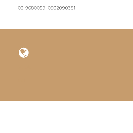
03-9680059 0932090381
abc
abc