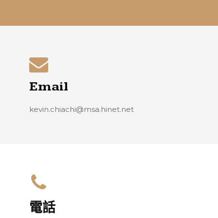
Email
kevin.chiachi@msa.hinet.net
電話