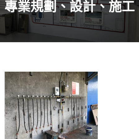
專業規劃、設計、施工