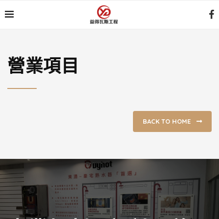
營業項目
BACK TO HOME