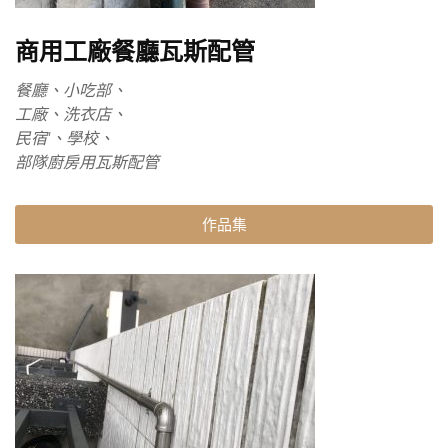
商用工廠餐廳瓦斯配管
餐廳、小吃部、
工廠、洗衣店、
民宿'、學校、
部隊廚房用瓦斯配管
作品集